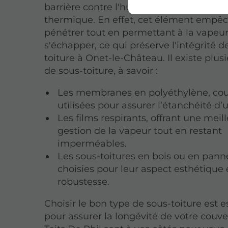
barrière contre l'humidité et protège l'i
thermique. En effet, cet élément empêc
pénétrer tout en permettant à la vapeu
s'échapper, ce qui préserve l'intégrité d
toiture à Onet-le-Château. Il existe plus
de sous-toiture, à savoir :
Les membranes en polyéthylène, c
utilisées pour assurer l’étanchéité d’u
Les films respirants, offrant une meil
gestion de la vapeur tout en restant
imperméables.
Les sous-toitures en bois ou en pan
choisies pour leur aspect esthétique 
robustesse.
Choisir le bon type de sous-toiture est e
pour assurer la longévité de votre couve