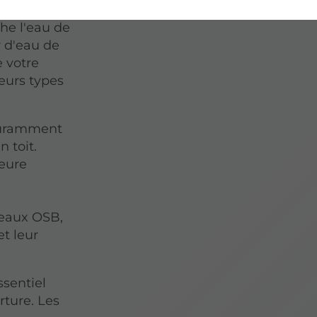
solant
he l'eau de
r d'eau de
e votre
ieurs types
ouramment
n toit.
leure
neaux OSB,
et leur
ssentiel
rture. Les