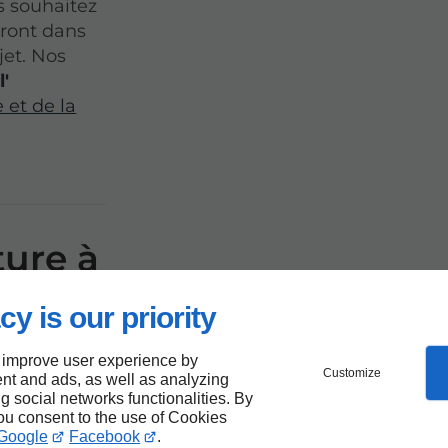
s souhaitez
eront dans
jet. Nos
e
l'
e et de la
ture à
 rôle
cy is our priority
-
 improve user experience by
Customize
nt and ads, as well as analyzing
ng social networks functionalities. By
you consent to the use of Cookies
e sert de
Google
Facebook
.