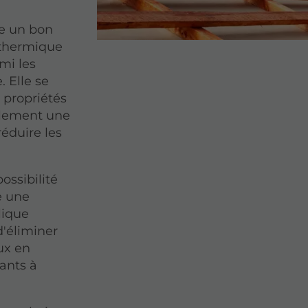
te un bon
t thermique
mi les
. Elle se
s propriétés
galement une
réduire les
ossibilité
te une
lique
d'éliminer
ux en
tants à