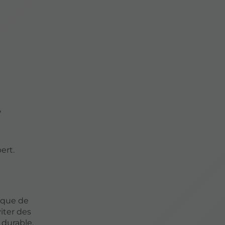
,
ert.
tique de
iter des
 durable.