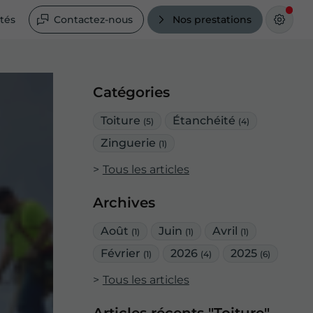
ités
Contactez-nous
Nos prestations
Catégories
Toiture
Étanchéité
(5)
(4)
Zinguerie
(1)
Tous les articles
Archives
Août
Juin
Avril
(1)
(1)
(1)
Février
2026
2025
(1)
(4)
(6)
Tous les articles