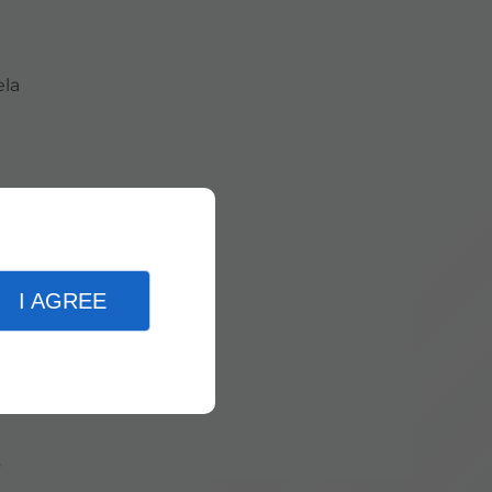
ela
ces.
I AGREE
s