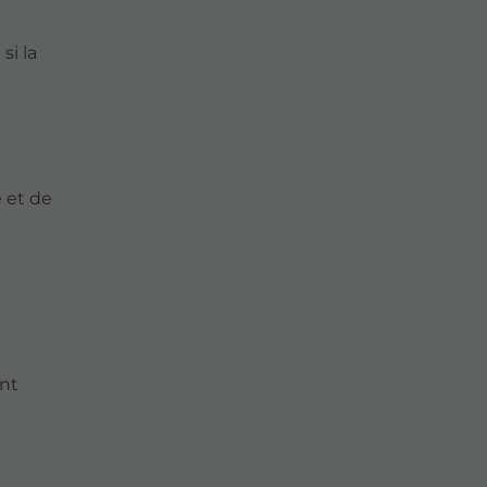
si la
 et de
ent